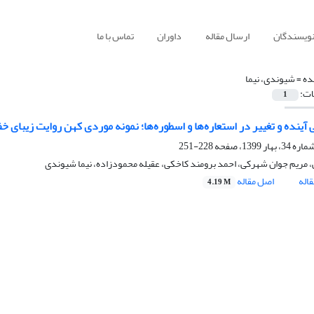
نویسندگان
ارسال مقاله
داوران
تماس با ما
ده =
شیوندی، نیما
ات:
1
 آینده و تغییر در استعاره‌ها و اسطوره‌ها؛ نمونه موردی کهن روایت زیبای خ
228-251
ی، مریم جوان شهرکی، احمد برومند کاخکی، عقیله محمودزاده، نیما شیوندی
اله
اصل مقاله
4.19 M