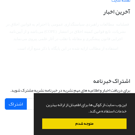
نقشه سایت
آخرین اخبار
فصلنامه مطالعات راهبردی سیاستگذاری عمومی با احترام به قوانین اخلاق در
نشریات، تابع قوانین کمیته اخلاق در انتشار (COPE) می‌باشد
و از آیین‌نامه
اجرایی قانون پیشگیری و مقابله با تقلب در آثار علمی پیروی می‌نماید.
استفاده از مطالب ارایه شده در این پایگاه با ذکر منبع آزاد است.
اشتراک خبرنامه
برای دریافت اخبار و اطلاعیه های مهم نشریه در خبرنامه نشریه مشترک شوید.
اشتراک
این وب سایت از کوکی ها برای اطمینان از ارائه بهترین
خدمات استفاده می کند.
متوجه شدم
سامانه مدیریت نشریات علمی.
طراحی و پیاده سازی از
سیناوب