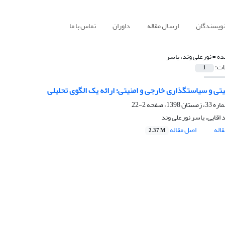
نویسندگان
ارسال مقاله
داوران
تماس با ما
ده =
نورعلی وند، یاسر
ات:
1
یتی و سیاستگذاری خارجی و امنیتی؛ ارائه یک الگوی تحلیلی
2-22
اقایی، یاسر نورعلی وند
اله
اصل مقاله
2.37 M