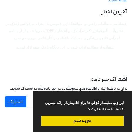
نقشه سایت
آخرین اخبار
فصلنامه مطالعات راهبردی سیاستگذاری عمومی با احترام به قوانین اخلاق در
نشریات، تابع قوانین کمیته اخلاق در انتشار (COPE) می‌باشد
و از آیین‌نامه
اجرایی قانون پیشگیری و مقابله با تقلب در آثار علمی پیروی می‌نماید.
استفاده از مطالب ارایه شده در این پایگاه با ذکر منبع آزاد است.
اشتراک خبرنامه
برای دریافت اخبار و اطلاعیه های مهم نشریه در خبرنامه نشریه مشترک شوید.
اشتراک
این وب سایت از کوکی ها برای اطمینان از ارائه بهترین
خدمات استفاده می کند.
متوجه شدم
سامانه مدیریت نشریات علمی.
طراحی و پیاده سازی از
سیناوب