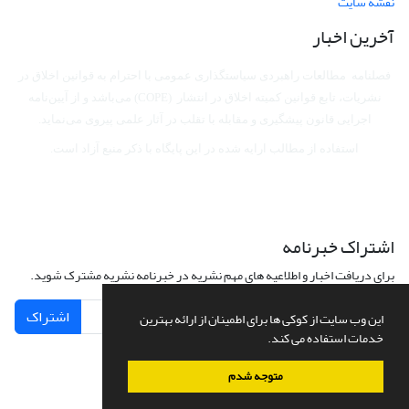
نقشه سایت
آخرین اخبار
فصلنامه مطالعات راهبردی سیاستگذاری عمومی با احترام به قوانین اخلاق در
نشریات، تابع قوانین کمیته اخلاق در انتشار (COPE) می‌باشد
و از آیین‌نامه
اجرایی قانون پیشگیری و مقابله با تقلب در آثار علمی پیروی می‌نماید.
استفاده از مطالب ارایه شده در این پایگاه با ذکر منبع آزاد است.
اشتراک خبرنامه
برای دریافت اخبار و اطلاعیه های مهم نشریه در خبرنامه نشریه مشترک شوید.
اشتراک
این وب سایت از کوکی ها برای اطمینان از ارائه بهترین
خدمات استفاده می کند.
متوجه شدم
سامانه مدیریت نشریات علمی.
طراحی و پیاده سازی از
سیناوب