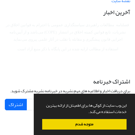
نقشه سایت
آخرین اخبار
فصلنامه مطالعات راهبردی سیاستگذاری عمومی با احترام به قوانین اخلاق در
نشریات، تابع قوانین کمیته اخلاق در انتشار (COPE) می‌باشد
و از آیین‌نامه
اجرایی قانون پیشگیری و مقابله با تقلب در آثار علمی پیروی می‌نماید.
استفاده از مطالب ارایه شده در این پایگاه با ذکر منبع آزاد است.
اشتراک خبرنامه
برای دریافت اخبار و اطلاعیه های مهم نشریه در خبرنامه نشریه مشترک شوید.
اشتراک
این وب سایت از کوکی ها برای اطمینان از ارائه بهترین
خدمات استفاده می کند.
متوجه شدم
سامانه مدیریت نشریات علمی.
طراحی و پیاده سازی از
سیناوب