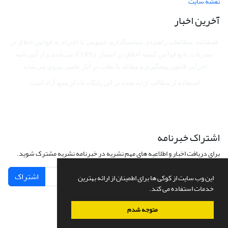
نقشه سایت
آخرین اخبار
فصلنامه مطالعات راهبردی سیاستگذاری عمومی با احترام به قوانین اخلاق در
نشریات، تابع قوانین کمیته اخلاق در انتشار (COPE) می‌باشد
و از آیین‌نامه
اجرایی قانون پیشگیری و مقابله با تقلب در آثار علمی پیروی می‌نماید.
استفاده از مطالب ارایه شده در این پایگاه با ذکر منبع آزاد است.
اشتراک خبرنامه
برای دریافت اخبار و اطلاعیه های مهم نشریه در خبرنامه نشریه مشترک شوید.
اشتراک
این وب سایت از کوکی ها برای اطمینان از ارائه بهترین
خدمات استفاده می کند.
متوجه شدم
سامانه مدیریت نشریات علمی.
طراحی و پیاده سازی از
سیناوب