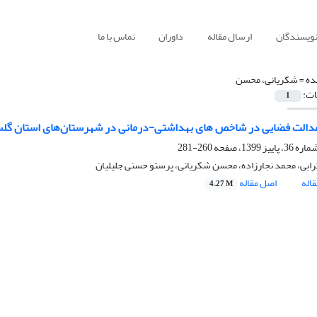
نویسندگان
ارسال مقاله
داوران
تماس با ما
ده =
شکریانی، محسن
ات:
1
دالت فضایی در شاخص های بهداشتی-درمانی در شهرستان‌های استان گلس
260-281
 ترابی، محمد نجارزاده، محسن شکریانی، پرستو حسنی جلیلیان
اله
اصل مقاله
4.27 M