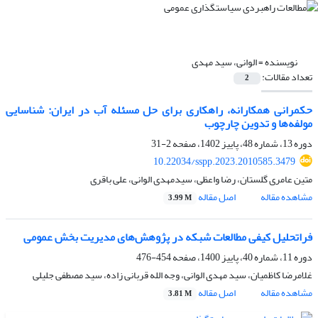
نویسنده =
الوانی، سید مهدی
تعداد مقالات:
2
حکمرانی همکارانه، راهکاری برای حل مسئله آب در ایران: شناسایی
مولفه‌ها و تدوین چارچوب
دوره 13، شماره 48، پاییز 1402، صفحه
2-31
10.22034/sspp.2023.2010585.3479
متین عامری گلستان، رضا واعظی، سیدمهدی الوانی، علی باقری
مشاهده مقاله
اصل مقاله
3.99 M
فراتحلیل کیفی مطالعات شبکه در پژوهش‌های مدیریت بخش عمومی
دوره 11، شماره 40، پاییز 1400، صفحه
454-476
غلامرضا کاظمیان، سید مهدی الوانی، وجه الله قربانی زاده، سید مصطفی جلیلی
مشاهده مقاله
اصل مقاله
3.81 M