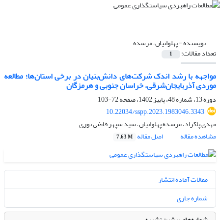
نویسنده =
پهلوانیان، مرسده
تعداد مقالات:
1
مواجهه با رشد اندک شرکت‌های دانش‌بنیان در برخی استان‌ها؛ مطالعه
موردی آذربایجان‌شرقی، خراسان جنوبی و هرمزگان
دوره 13، شماره 48، پاییز 1402، صفحه
72-103
10.22034/sspp.2023.1983046.3343
مهدی پاکزاد، مرسده پهلوانیان، سید سپهر قاضی نوری
مشاهده مقاله
اصل مقاله
7.63 M
مقالات آماده انتشار
شماره جاری
شماره‌های پیشین نشریه