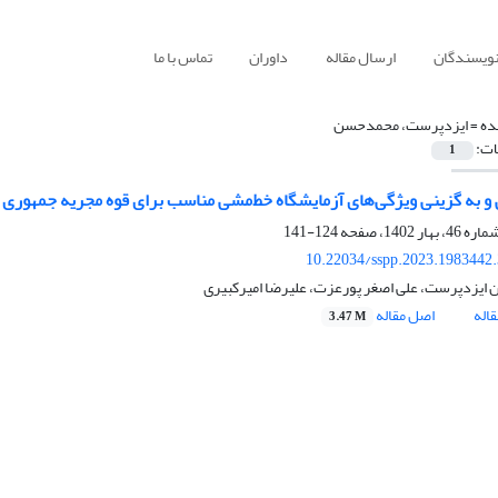
نویسندگان
ارسال مقاله
داوران
تماس با ما
ده =
ایزدپرست، محمدحسن
ات:
1
 ویژگی‌های آزمایشگاه‎ خط‌مشی مناسب برای قوه مجریه جمهوری اسلامی ایران
124-141
10.22034/sspp.2023.1983442
یزدپرست، علی اصغر پورعزت، علیرضا امیرکبیری
اله
اصل مقاله
3.47 M