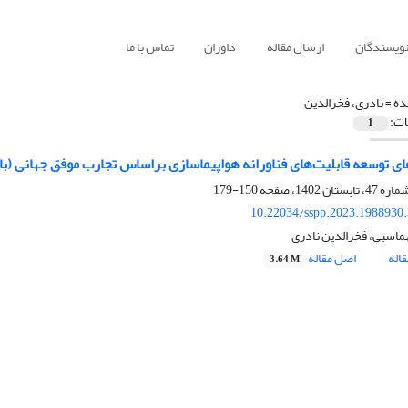
نویسندگان
ارسال مقاله
داوران
تماس با ما
ده =
نادری، فخرالدین
ات:
1
ی توسعه قابلیت‌های فناورانه هواپیماسازی براساس تجارب موفق جهانی (با 
150-179
10.22034/sspp.2023.1988930
اسبی، فخرالدین نادری
اله
اصل مقاله
3.64 M