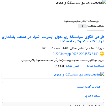
نویسنده =
باقرسلیمی، سعید
تعداد مقالات:
1
طراحی الگوی سیاستگذاری تحول اینترنت اشیاء در صنعت بانکداری
ایران: کاربست روش داده بنیاد
دوره 13، شماره 49، زمستان 1402، صفحه
122-145
10.22034/sspp.2023.2004853.3440
مریم عبدالهی خشت مسجدی، بهمن کارگر شهامت، سعید باقرسلیمی
مشاهده مقاله
اصل مقاله
4.98 M
مقالات آماده انتشار
شماره جاری
شماره‌های پیشین نشریه