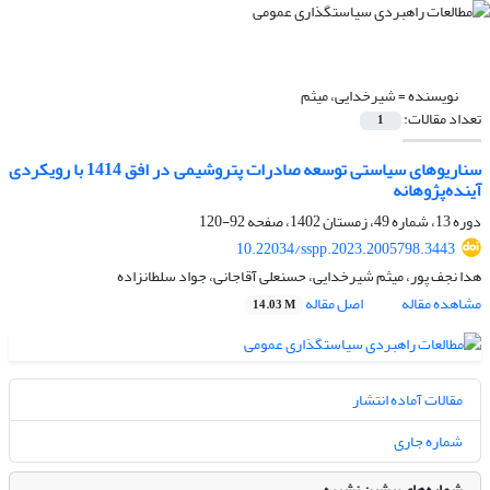
نویسنده =
شیرخدایی، میثم
تعداد مقالات:
1
سناریوهای سیاستی توسعه صادرات پتروشیمی در افق 1414 با رویکردی
آینده‌پژوهانه
دوره 13، شماره 49، زمستان 1402، صفحه
92-120
10.22034/sspp.2023.2005798.3443
هدا نجف پور، میثم شیرخدایی، حسنعلی آقاجانی، جواد سلطانزاده
مشاهده مقاله
اصل مقاله
14.03 M
مقالات آماده انتشار
شماره جاری
شماره‌های پیشین نشریه