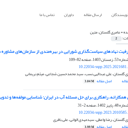
نویسندگان
ارسال مقاله
داوران
تماس با ما
ده =
عامری گلستان، متین
ات:
2
رفیت نهادهای سیاست‌گذاری شورایی در بهره‌مندی از سازمان‌های مشاوره 
82-109
10.22034/sspp.2025.2021681
ی گلستان، علی عبدالهی نسب، سید محمدحسین شجاعی، میثم نریمانی
اله
اصل مقاله
3.04 M
همکارانه، راهکاری برای حل مسئله آب در ایران: شناسایی مولفه‌ها و تدو
2-31
10.22034/sspp.2023.2010585
ی گلستان، رضا واعظی، سیدمهدی الوانی، علی باقری
اله
اصل مقاله
3.99 M