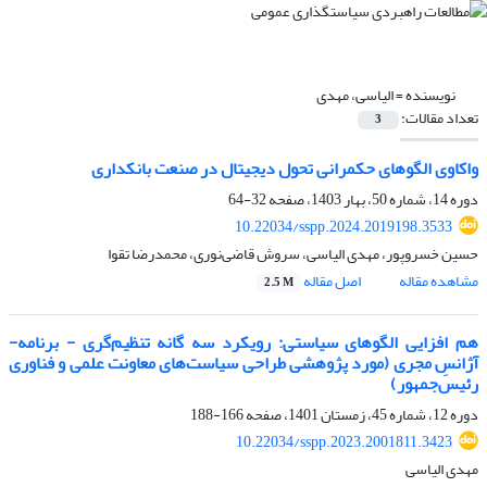
نویسنده =
الیاسی، مهدی
تعداد مقالات:
3
واکاوی الگوهای حکمرانی تحول دیجیتال در صنعت بانکداری
دوره 14، شماره 50، بهار 1403، صفحه
32-64
10.22034/sspp.2024.2019198.3533
حسین خسروپور، مهدی الیاسی، سروش قاضی‌نوری، محمدرضا تقوا
مشاهده مقاله
اصل مقاله
2.5 M
هم افزایی الگوهای سیاستی: رویکرد سه گانه تنظیم‌گری - برنامه-
آژانسِ مجری (مورد پژوهشی طراحی سیاست‌های معاونت علمی و فناوری
رئیس‌جمهور)
دوره 12، شماره 45، زمستان 1401، صفحه
166-188
10.22034/sspp.2023.2001811.3423
مهدی الیاسی