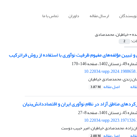
نویسندگان
ارسال مقاله
داوران
تماس با ما
ده =
خیاطیان، محمدصادق
ات:
2
و تبیین مؤلفه‌های مفهوم ظرفیت نوآوری با استفاده از روش فراترکیب
146-170
10.22034/sspp.2024.1988658
ن زندی، محمدصادق خیاطیان
اله
اصل مقاله
3.87 M
رکردهای مناطق آزاد در نظام نوآوری ایران و اقتصاددانش‌بنیان
8-27
10.22034/sspp.2023.1971326
ن زاده، محمدصادق خیاطیان، امیر حبیب دوست
اله
اصل مقاله
2.08 M