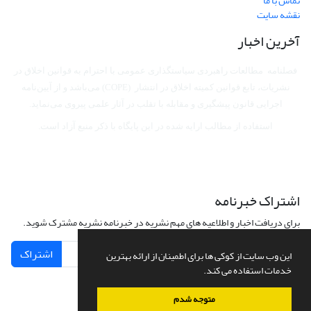
تماس با ما
نقشه سایت
آخرین اخبار
فصلنامه مطالعات راهبردی سیاستگذاری عمومی با احترام به قوانین اخلاق در
نشریات، تابع قوانین کمیته اخلاق در انتشار (COPE) می‌باشد
و از آیین‌نامه
اجرایی قانون پیشگیری و مقابله با تقلب در آثار علمی پیروی می‌نماید.
استفاده از مطالب ارایه شده در این پایگاه با ذکر منبع آزاد است.
اشتراک خبرنامه
برای دریافت اخبار و اطلاعیه های مهم نشریه در خبرنامه نشریه مشترک شوید.
اشتراک
این وب سایت از کوکی ها برای اطمینان از ارائه بهترین
خدمات استفاده می کند.
متوجه شدم