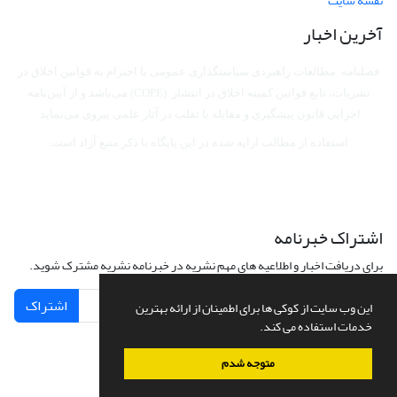
نقشه سایت
آخرین اخبار
فصلنامه مطالعات راهبردی سیاستگذاری عمومی با احترام به قوانین اخلاق در
نشریات، تابع قوانین کمیته اخلاق در انتشار (COPE) می‌باشد
و از آیین‌نامه
اجرایی قانون پیشگیری و مقابله با تقلب در آثار علمی پیروی می‌نماید.
استفاده از مطالب ارایه شده در این پایگاه با ذکر منبع آزاد است.
اشتراک خبرنامه
برای دریافت اخبار و اطلاعیه های مهم نشریه در خبرنامه نشریه مشترک شوید.
اشتراک
این وب سایت از کوکی ها برای اطمینان از ارائه بهترین
خدمات استفاده می کند.
متوجه شدم
سامانه مدیریت نشریات علمی.
طراحی و پیاده سازی از
سیناوب