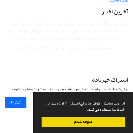
نقشه سایت
آخرین اخبار
فصلنامه مطالعات راهبردی سیاستگذاری عمومی با احترام به قوانین اخلاق در
نشریات، تابع قوانین کمیته اخلاق در انتشار (COPE) می‌باشد
و از آیین‌نامه
اجرایی قانون پیشگیری و مقابله با تقلب در آثار علمی پیروی می‌نماید.
استفاده از مطالب ارایه شده در این پایگاه با ذکر منبع آزاد است.
اشتراک خبرنامه
برای دریافت اخبار و اطلاعیه های مهم نشریه در خبرنامه نشریه مشترک شوید.
اشتراک
این وب سایت از کوکی ها برای اطمینان از ارائه بهترین
خدمات استفاده می کند.
متوجه شدم
سامانه مدیریت نشریات علمی.
طراحی و پیاده سازی از
سیناوب