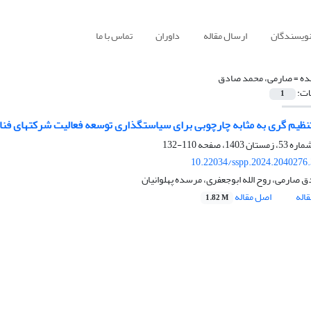
نویسندگان
ارسال مقاله
داوران
تماس با ما
ده =
صارمی، محمد صادق
ات:
1
نظیم گری به مثابه چارچوبی برای سیاستگذاری توسعه فعالیت شرکتهای فناور
110-132
10.22034/sspp.2024.2040276
 صارمی، روح الله ابوجعفری، مرسده پهلوانیان
اله
اصل مقاله
1.82 M