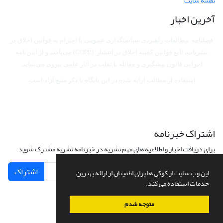
نقشه سایت
آخرین اخبار
فصلنامه مطالعات راهبردی سیاستگذاری عمومی با احترام به قوانین اخلاق در
نشریات، تابع قوانین کمیته اخلاق در انتشار (COPE) می‌باشد
و از آیین‌نامه
اجرایی قانون پیشگیری و مقابله با تقلب در آثار علمی پیروی می‌نماید.
استفاده از مطالب ارایه شده در این پایگاه با ذکر منبع آزاد است.
اشتراک خبرنامه
برای دریافت اخبار و اطلاعیه های مهم نشریه در خبرنامه نشریه مشترک شوید.
اشتراک
این وب سایت از کوکی ها برای اطمینان از ارائه بهترین
خدمات استفاده می کند.
متوجه شدم
سامانه مدیریت نشریات علمی.
طراحی و پیاده سازی از
سیناوب