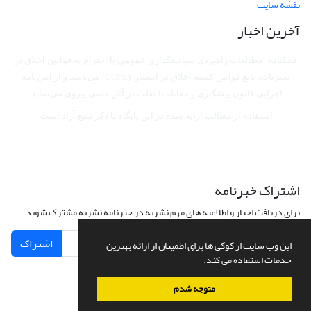
نقشه سایت
آخرین اخبار
فصلنامه مطالعات راهبردی سیاستگذاری عمومی با احترام به قوانین اخلاق در
نشریات، تابع قوانین کمیته اخلاق در انتشار (COPE) می‌باشد
و از آیین‌نامه
اجرایی قانون پیشگیری و مقابله با تقلب در آثار علمی پیروی می‌نماید.
استفاده از مطالب ارایه شده در این پایگاه با ذکر منبع آزاد است.
اشتراک خبرنامه
برای دریافت اخبار و اطلاعیه های مهم نشریه در خبرنامه نشریه مشترک شوید.
اشتراک
این وب سایت از کوکی ها برای اطمینان از ارائه بهترین
خدمات استفاده می کند.
متوجه شدم
سامانه مدیریت نشریات علمی.
طراحی و پیاده سازی از
سیناوب