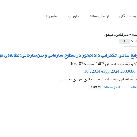
نویسندگان
ارسال مقاله
داوران
تماس با ما
ده =
ضرغامی، مهدی
ات:
1
انع نهادی حکمرانی داده‌محور در سطوح سازمانی و بین‌سازمانی؛ مطالعه‌ی 
82-103
10.22034/sspp.2024.2033080
 طباطبایی، سید ایمان میرعمادی، مهدی ضرغامی
اله
اصل مقاله
2.89 M