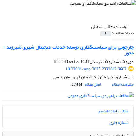
نویسنده =
الهی، شعبان
تعداد مقالات:
1
چارچوبی برای سیاست‌گذاری توسعه خدمات دیجیتال شهری شهروند -
محور
دوره 15، شماره 55، تابستان 1404، صفحه
148-188
10.22034/sspp.2025.2032042.3662
علی شایان، محبوبه کهوند، شعبان الهی، ایمان رئیسی
مشاهده مقاله
اصل مقاله
2.44 M
مقالات آماده انتشار
شماره جاری
شماره‌های پیشین نشریه