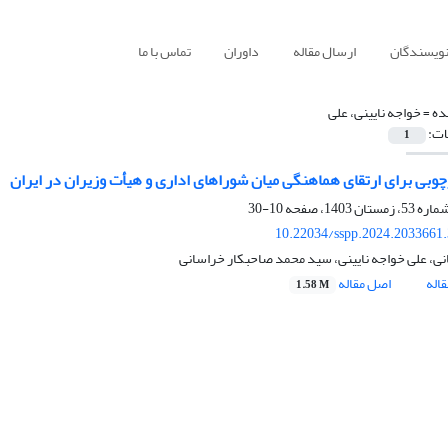
نویسندگان
ارسال مقاله
داوران
تماس با ما
ده =
خواجه نایینی، علی
ات:
1
رچوبی برای ارتقای هماهنگی میان شوراهای اداری و هیأت وزیران در ایران
10-30
10.22034/sspp.2024.2033661
انی، علی خواجه نایینی، سید محمد صاحبکار خراسانی
اله
اصل مقاله
1.58 M