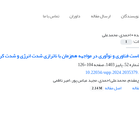
نویسندگان
ارسال مقاله
داوران
تماس با ما
ده =
احمدی، محمدعلی
ات:
1
ت فناوری و نوآوری در مواجهه هم‌زمان با ناترازی شدت انرژی و شدت کر
104-126
10.22034/sspp.2024.2035379
ی‌مقدم، محمدعلی احمدی، مجید عباس پور، امیر ناظمی
اله
اصل مقاله
2.14 M