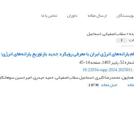
نویسندگان
ارسال مقاله
داوران
تماس با ما
ده =
سقاب اصفهانی، اسماعیل
ات:
1
م یارانه‌های انرژی ایران با معرفی رویکرد جدید بازتوزیع یارانه‌های انرژی؛
14-45
10.22034/sspp.2024.2025011
همایون، محمدرضا اکبری، اسماعیل سقاب اصفهانی، حمید حیدری، امیرحسین سوهانکار،
اله
اصل مقاله
2.07 M