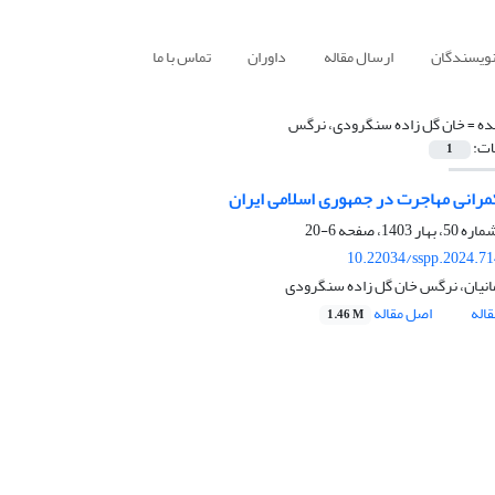
نویسندگان
ارسال مقاله
داوران
تماس با ما
ده =
خان گل زاده سنگرودی، نرگس
ات:
1
رانی مهاجرت در جمهوری اسلامی ایران
6-20
10.22034/sspp.2024.7
نیان، نرگس خان گل زاده سنگرودی
اله
اصل مقاله
1.46 M