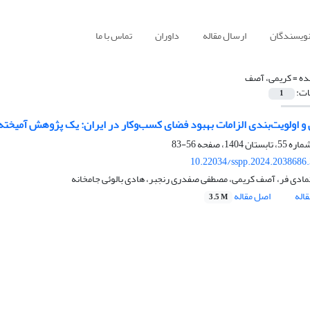
نویسندگان
ارسال مقاله
داوران
تماس با ما
ده =
کریمی، آصف
ات:
1
و اولویت‌بندی الزامات بهبود فضای کسب‌و‌کار در ایران: یک پژوهش آمیخته
56-83
10.22034/sspp.2024.2038686
مادی فر، آصف کریمی، مصطفی صفدری رنجبر، هادی بالوئی جامخانه
اله
اصل مقاله
3.5 M