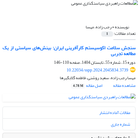
نویسنده =
رجب زاده، مهسا
تعداد مقالات:
1
سنجش سلامت اکوسیستم کارآفرینی ایران: بینش‌های سیاستی از یک
مطالعه تجربی
دوره 15، شماره 55، تابستان 1404، صفحه
110-146
10.22034/sspp.2024.2045834.3739
مهسا رجب زاده، سعید روشنی، فاطمه گلابگیرها
مشاهده مقاله
اصل مقاله
4.78 M
مقالات آماده انتشار
شماره جاری
شماره‌های پیشین نشریه