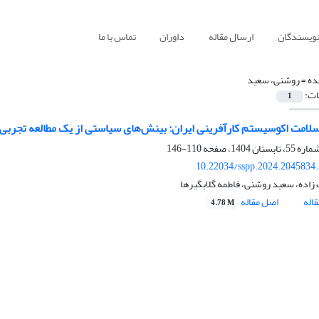
نویسندگان
ارسال مقاله
داوران
تماس با ما
ده =
روشنی، سعید
ات:
1
مت اکوسیستم کارآفرینی ایران: بینش‌های سیاستی از یک مطالعه تجربی
110-146
10.22034/sspp.2024.2045834
زاده، سعید روشنی، فاطمه گلابگیرها
اله
اصل مقاله
4.78 M