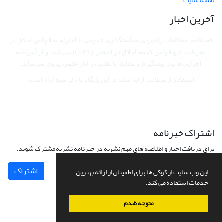
نقشه سایت
آخرین اخبار
فصلنامه مطالعات راهبردی سیاستگذاری عمومی با احترام به قوانین اخلاق در
نشریات، تابع قوانین کمیته اخلاق در انتشار (COPE) می‌باشد
و از آیین‌نامه
اجرایی قانون پیشگیری و مقابله با تقلب در آثار علمی پیروی می‌نماید.
استفاده از مطالب ارایه شده در این پایگاه با ذکر منبع آزاد است.
اشتراک خبرنامه
برای دریافت اخبار و اطلاعیه های مهم نشریه در خبرنامه نشریه مشترک شوید.
اشتراک
این وب سایت از کوکی ها برای اطمینان از ارائه بهترین
خدمات استفاده می کند.
متوجه شدم
سامانه مدیریت نشریات علمی.
طراحی و پیاده سازی از
سیناوب