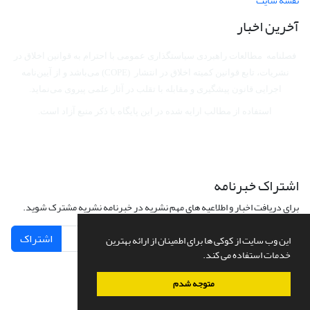
نقشه سایت
آخرین اخبار
فصلنامه مطالعات راهبردی سیاستگذاری عمومی با احترام به قوانین اخلاق در
نشریات، تابع قوانین کمیته اخلاق در انتشار (COPE) می‌باشد
و از آیین‌نامه
اجرایی قانون پیشگیری و مقابله با تقلب در آثار علمی پیروی می‌نماید.
استفاده از مطالب ارایه شده در این پایگاه با ذکر منبع آزاد است.
اشتراک خبرنامه
برای دریافت اخبار و اطلاعیه های مهم نشریه در خبرنامه نشریه مشترک شوید.
اشتراک
این وب سایت از کوکی ها برای اطمینان از ارائه بهترین
خدمات استفاده می کند.
متوجه شدم
سامانه مدیریت نشریات علمی.
طراحی و پیاده سازی از
سیناوب