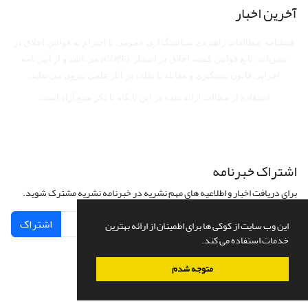
آخرین اخبار
فصلنامه مطالعات راهبردی سیاستگذاری عمومی با احترام به قوانین اخلاق در
نشریات، تابع قوانین کمیته اخلاق در انتشار (COPE) می‌باشد
و از آیین‌نامه
اجرایی قانون پیشگیری و مقابله با تقلب در آثار علمی پیروی می‌نماید.
استفاده از مطالب ارایه شده در این پایگاه با ذکر منبع آزاد است.
اشتراک خبرنامه
برای دریافت اخبار و اطلاعیه های مهم نشریه در خبرنامه نشریه مشترک شوید.
اشتراک
این وب سایت از کوکی ها برای اطمینان از ارائه بهترین
خدمات استفاده می کند.
متوجه شدم
سامانه مدیریت نشریات علمی.
طراحی و پیاده سازی از
سیناوب