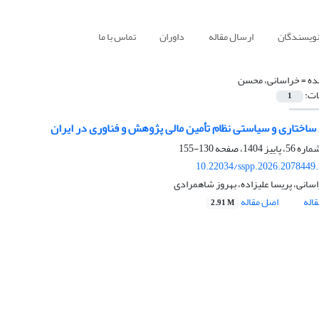
نویسندگان
ارسال مقاله
داوران
تماس با ما
ده =
خراسانی، محسن
ات:
1
 ساختاری و سیاستی نظام تأمین مالی پژوهش و فناوری در ایران
130-155
10.22034/sspp.2026.2078449
انی، پریسا علیزاده، بهروز شاهمرادی
اله
اصل مقاله
2.91 M