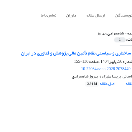
نویسندگان
ارسال مقاله
داوران
تماس با ما
ده =
شاهمرادی، بهروز
ات:
1
 ساختاری و سیاستی نظام تأمین مالی پژوهش و فناوری در ایران
130-155
10.22034/sspp.2026.2078449
انی، پریسا علیزاده، بهروز شاهمرادی
اله
اصل مقاله
2.91 M