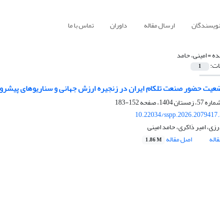
نویسندگان
ارسال مقاله
داوران
تماس با ما
ده =
امینی، حامد
ات:
1
عیت حضور صنعت تلکام ایران در زنجیره ارزش جهانی و سناریوهای پیشرو
152-183
10.22034/sspp.2026.2079417
زی، امیر ذاکری، حامد امینی
اله
اصل مقاله
1.86 M