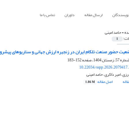
نویسندگان
ارسال مقاله
داوران
تماس با ما
ده =
حامد امینی
ات:
1
عیت حضور صنعت تلکام ایران در زنجیره ارزش جهانی و سناریوهای پیشرو
152-183
10.22034/sspp.2026.2079417
زی، امیر ذاکری، حامد امینی
اله
اصل مقاله
1.86 M