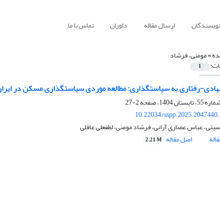
نویسندگان
ارسال مقاله
داوران
تماس با ما
ده =
مومنی، فرشاد
ات:
1
هادی-رفتاری به سیاستگذاری: مطالعه موردی سیاستگذاری مسکن در ایرا
2-27
10.22034/sspp.2025.2047440
سبتی، عباس عصاری آرانی، فرشاد مومنی، لطفعلی عاقلی
اله
اصل مقاله
2.21 M