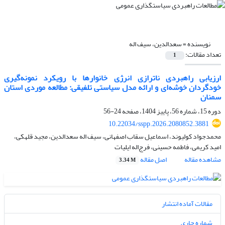
نویسنده =
سعدالدین، سیف اله
تعداد مقالات:
1
ارزیابی راهبردی ناترازی انرژی خانوارها با رویکرد نمونه‌گیری
خودگردان خوشه‌ای و ارائه مدل سیاستی تلفیقی: مطالعه موردی استان
سمنان
دوره 15، شماره 56، پاییز 1404، صفحه
24-56
10.22034/sspp.2026.2080852.3881
محمدجواد کولیوند، اسماعیل سقاب اصفهانی، سیف اله سعدالدین، مجید قلهکی،
امید کریمی، فاطمه حسینی، فرج‌اله ایلیات
مشاهده مقاله
اصل مقاله
3.34 M
مقالات آماده انتشار
شماره جاری