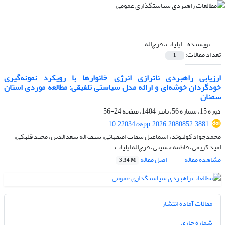
نویسنده =
ایلیات، فرج‌اله
تعداد مقالات:
1
ارزیابی راهبردی ناترازی انرژی خانوارها با رویکرد نمونه‌گیری
خودگردان خوشه‌ای و ارائه مدل سیاستی تلفیقی: مطالعه موردی استان
سمنان
دوره 15، شماره 56، پاییز 1404، صفحه
24-56
10.22034/sspp.2026.2080852.3881
محمدجواد کولیوند، اسماعیل سقاب اصفهانی، سیف اله سعدالدین، مجید قلهکی،
امید کریمی، فاطمه حسینی، فرج‌اله ایلیات
مشاهده مقاله
اصل مقاله
3.34 M
مقالات آماده انتشار
شماره جاری