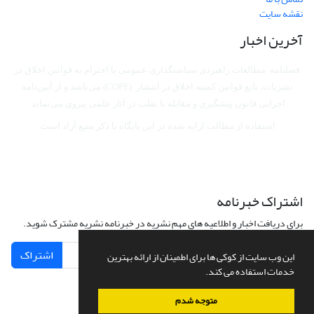
نقشه سایت
آخرین اخبار
فصلنامه مطالعات راهبردی سیاستگذاری عمومی با احترام به قوانین اخلاق در
نشریات، تابع قوانین کمیته اخلاق در انتشار (COPE) می‌باشد
و از آیین‌نامه
اجرایی قانون پیشگیری و مقابله با تقلب در آثار علمی پیروی می‌نماید.
استفاده از مطالب ارایه شده در این پایگاه با ذکر منبع آزاد است.
اشتراک خبرنامه
برای دریافت اخبار و اطلاعیه های مهم نشریه در خبرنامه نشریه مشترک شوید.
اشتراک
این وب سایت از کوکی ها برای اطمینان از ارائه بهترین
خدمات استفاده می کند.
متوجه شدم
سامانه مدیریت نشریات علمی.
طراحی و پیاده سازی از
سیناوب