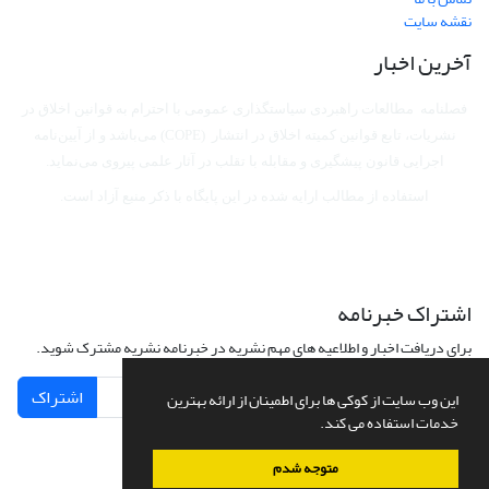
نقشه سایت
آخرین اخبار
فصلنامه مطالعات راهبردی سیاستگذاری عمومی با احترام به قوانین اخلاق در
نشریات، تابع قوانین کمیته اخلاق در انتشار (COPE) می‌باشد
و از آیین‌نامه
اجرایی قانون پیشگیری و مقابله با تقلب در آثار علمی پیروی می‌نماید.
استفاده از مطالب ارایه شده در این پایگاه با ذکر منبع آزاد است.
اشتراک خبرنامه
برای دریافت اخبار و اطلاعیه های مهم نشریه در خبرنامه نشریه مشترک شوید.
اشتراک
این وب سایت از کوکی ها برای اطمینان از ارائه بهترین
خدمات استفاده می کند.
متوجه شدم
سامانه مدیریت نشریات علمی.
طراحی و پیاده سازی از
سیناوب