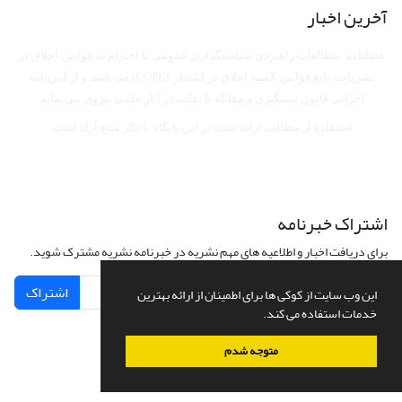
آخرین اخبار
فصلنامه مطالعات راهبردی سیاستگذاری عمومی با احترام به قوانین اخلاق در
نشریات، تابع قوانین کمیته اخلاق در انتشار (COPE) می‌باشد
و از آیین‌نامه
اجرایی قانون پیشگیری و مقابله با تقلب در آثار علمی پیروی می‌نماید.
استفاده از مطالب ارایه شده در این پایگاه با ذکر منبع آزاد است.
اشتراک خبرنامه
برای دریافت اخبار و اطلاعیه های مهم نشریه در خبرنامه نشریه مشترک شوید.
اشتراک
این وب سایت از کوکی ها برای اطمینان از ارائه بهترین
خدمات استفاده می کند.
متوجه شدم
سامانه مدیریت نشریات علمی.
طراحی و پیاده سازی از
سیناوب