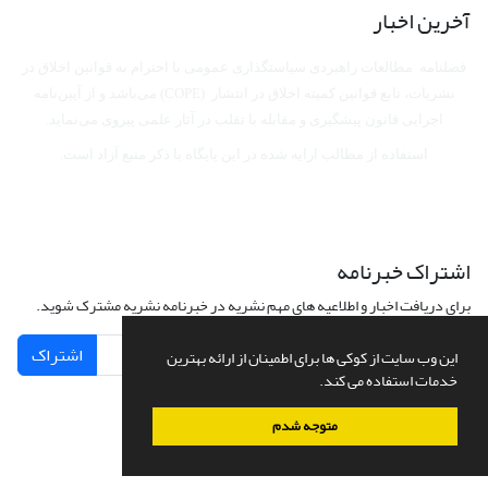
آخرین اخبار
فصلنامه مطالعات راهبردی سیاستگذاری عمومی با احترام به قوانین اخلاق در
نشریات، تابع قوانین کمیته اخلاق در انتشار (COPE) می‌باشد
و از آیین‌نامه
اجرایی قانون پیشگیری و مقابله با تقلب در آثار علمی پیروی می‌نماید.
استفاده از مطالب ارایه شده در این پایگاه با ذکر منبع آزاد است.
اشتراک خبرنامه
برای دریافت اخبار و اطلاعیه های مهم نشریه در خبرنامه نشریه مشترک شوید.
اشتراک
این وب سایت از کوکی ها برای اطمینان از ارائه بهترین
خدمات استفاده می کند.
متوجه شدم
سامانه مدیریت نشریات علمی.
طراحی و پیاده سازی از
سیناوب