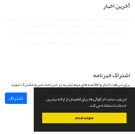
آخرین اخبار
فصلنامه مطالعات راهبردی سیاستگذاری عمومی با احترام به قوانین اخلاق در
نشریات، تابع قوانین کمیته اخلاق در انتشار (COPE) می‌باشد
و از آیین‌نامه
اجرایی قانون پیشگیری و مقابله با تقلب در آثار علمی پیروی می‌نماید.
استفاده از مطالب ارایه شده در این پایگاه با ذکر منبع آزاد است.
اشتراک خبرنامه
برای دریافت اخبار و اطلاعیه های مهم نشریه در خبرنامه نشریه مشترک شوید.
اشتراک
این وب سایت از کوکی ها برای اطمینان از ارائه بهترین
خدمات استفاده می کند.
متوجه شدم
سامانه مدیریت نشریات علمی.
طراحی و پیاده سازی از
سیناوب