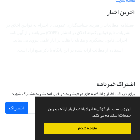
نقشه سایت
آخرین اخبار
فصلنامه مطالعات راهبردی سیاستگذاری عمومی با احترام به قوانین اخلاق در
نشریات، تابع قوانین کمیته اخلاق در انتشار (COPE) می‌باشد
و از آیین‌نامه
اجرایی قانون پیشگیری و مقابله با تقلب در آثار علمی پیروی می‌نماید.
استفاده از مطالب ارایه شده در این پایگاه با ذکر منبع آزاد است.
اشتراک خبرنامه
برای دریافت اخبار و اطلاعیه های مهم نشریه در خبرنامه نشریه مشترک شوید.
اشتراک
این وب سایت از کوکی ها برای اطمینان از ارائه بهترین
خدمات استفاده می کند.
متوجه شدم
سامانه مدیریت نشریات علمی.
طراحی و پیاده سازی از
سیناوب