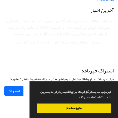
نقشه سایت
آخرین اخبار
فصلنامه مطالعات راهبردی سیاستگذاری عمومی با احترام به قوانین اخلاق در
نشریات، تابع قوانین کمیته اخلاق در انتشار (COPE) می‌باشد
و از آیین‌نامه
اجرایی قانون پیشگیری و مقابله با تقلب در آثار علمی پیروی می‌نماید.
استفاده از مطالب ارایه شده در این پایگاه با ذکر منبع آزاد است.
اشتراک خبرنامه
برای دریافت اخبار و اطلاعیه های مهم نشریه در خبرنامه نشریه مشترک شوید.
اشتراک
این وب سایت از کوکی ها برای اطمینان از ارائه بهترین
خدمات استفاده می کند.
متوجه شدم
سامانه مدیریت نشریات علمی.
طراحی و پیاده سازی از
سیناوب