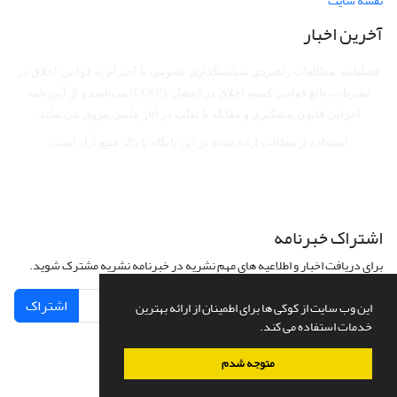
نقشه سایت
آخرین اخبار
فصلنامه مطالعات راهبردی سیاستگذاری عمومی با احترام به قوانین اخلاق در
نشریات، تابع قوانین کمیته اخلاق در انتشار (COPE) می‌باشد
و از آیین‌نامه
اجرایی قانون پیشگیری و مقابله با تقلب در آثار علمی پیروی می‌نماید.
استفاده از مطالب ارایه شده در این پایگاه با ذکر منبع آزاد است.
اشتراک خبرنامه
برای دریافت اخبار و اطلاعیه های مهم نشریه در خبرنامه نشریه مشترک شوید.
اشتراک
این وب سایت از کوکی ها برای اطمینان از ارائه بهترین
خدمات استفاده می کند.
متوجه شدم
سامانه مدیریت نشریات علمی.
طراحی و پیاده سازی از
سیناوب